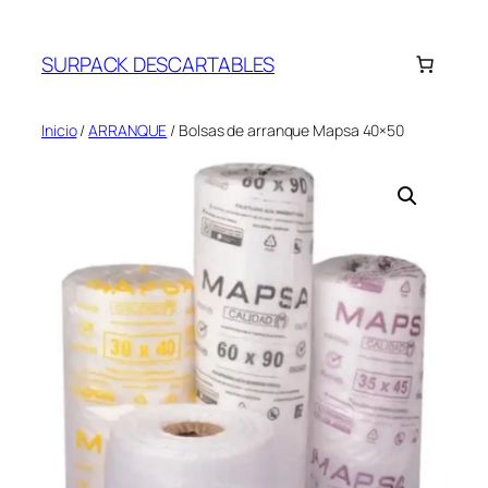
Saltar
al
SURPACK DESCARTABLES
contenido
Inicio
/
ARRANQUE
/ Bolsas de arranque Mapsa 40×50