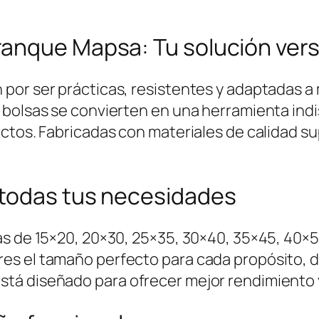
anque Mapsa: Tu solución versá
por ser prácticas, resistentes y adaptadas a 
s bolsas se convierten en una herramienta in
ctos. Fabricadas con materiales de calidad sup
 todas tus necesidades
as de 15×20, 20×30, 25×35, 30×40, 35×45, 40×
res el tamaño perfecto para cada propósito,
á diseñado para ofrecer mejor rendimiento y 