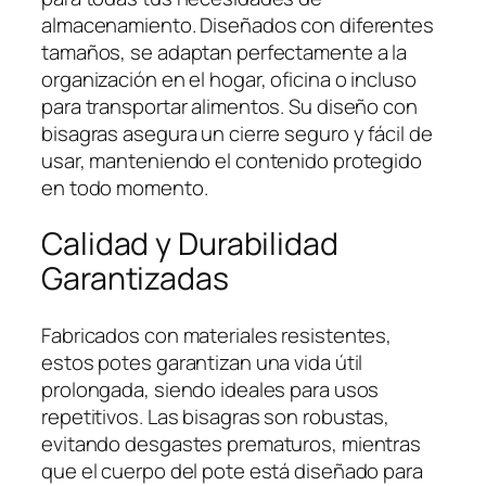
o
almacenamiento. Diseñados con diferentes
m
tamaños, se adaptan perfectamente a la
e
organización en el hogar, oficina o incluso
d
para transportar alimentos. Su diseño con
i
bisagras asegura un cierre seguro y fácil de
a
usar, manteniendo el contenido protegido
n
en todo momento.
o
y
Calidad y Durabilidad
a
Garantizadas
l
t
o
Fabricados con materiales resistentes,
c
estos potes garantizan una vida útil
a
prolongada, siendo ideales para usos
n
repetitivos. Las bisagras son robustas,
t
evitando desgastes prematuros, mientras
i
que el cuerpo del pote está diseñado para