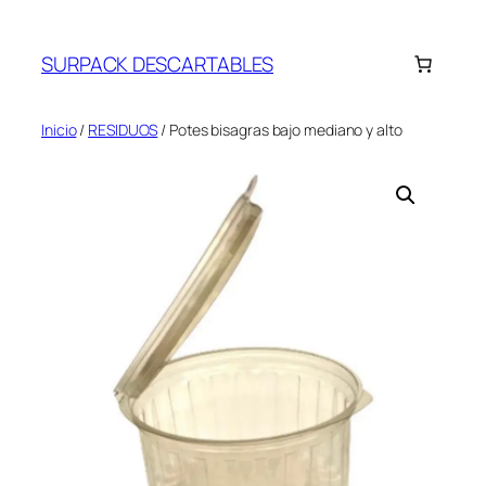
Saltar
al
SURPACK DESCARTABLES
contenido
Inicio
/
RESIDUOS
/ Potes bisagras bajo mediano y alto