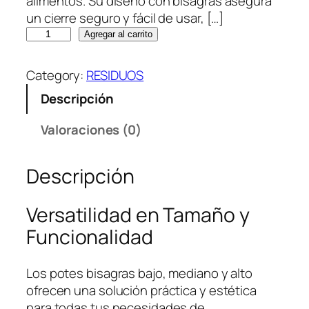
alimentos. Su diseño con bisagras asegura
un cierre seguro y fácil de usar, […]
P
Agregar al carrito
o
t
Category:
RESIDUOS
e
Descripción
s
b
Valoraciones (0)
i
s
Descripción
a
g
r
Versatilidad en Tamaño y
a
Funcionalidad
s
b
Los potes bisagras bajo, mediano y alto
a
ofrecen una solución práctica y estética
j
para todas tus necesidades de