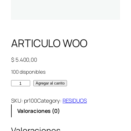
ARTICULO WOO
$
5.400,00
100 disponibles
A
Agregar al carrito
R
T
SKU:
pr100
Category:
RESIDUOS
I
Valoraciones (0)
C
U
L
Valoraciones