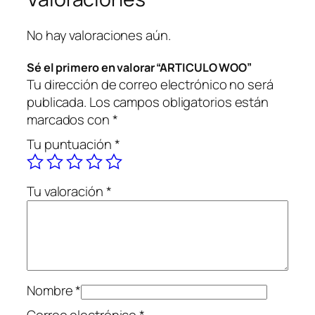
O
W
No hay valoraciones aún.
O
O
Sé el primero en valorar “ARTICULO WOO”
c
Tu dirección de correo electrónico no será
a
publicada.
Los campos obligatorios están
n
marcados con
*
t
Tu puntuación
*
i
d
a
Tu valoración
*
d
Nombre
*
Correo electrónico
*