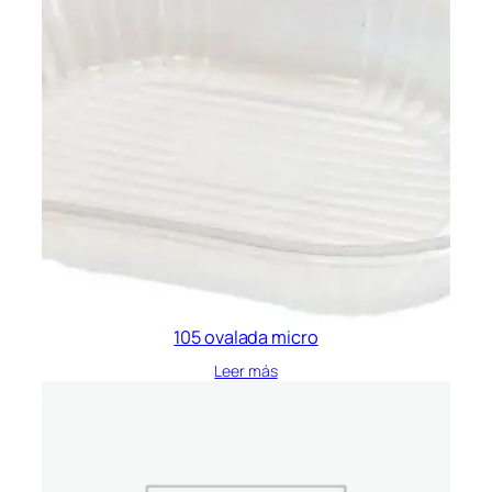
105 ovalada micro
Leer más