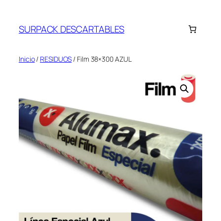
Saltar
al
SURPACK DESCARTABLES
contenido
Inicio
/
RESIDUOS
/ Film 38×300 AZUL