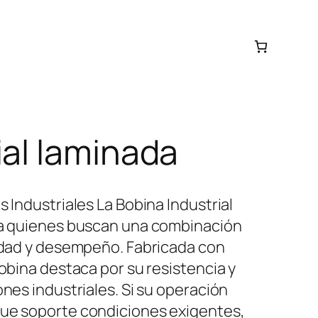
ial laminada
s Industriales La Bobina Industrial
ara quienes buscan una combinación
lidad y desempeño. Fabricada con
bobina destaca por su resistencia y
ones industriales. Si su operación
que soporte condiciones exigentes,