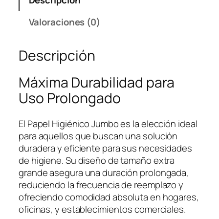
L
H
Valoraciones (0)
I
G
Descripción
I
E
N
Máxima Durabilidad para
I
Uso Prolongado
C
O
El Papel Higiénico Jumbo es la elección ideal
J
para aquellos que buscan una solución
U
duradera y eficiente para sus necesidades
M
de higiene. Su diseño de tamaño extra
B
grande asegura una duración prolongada,
O
reduciendo la frecuencia de reemplazo y
c
ofreciendo comodidad absoluta en hogares,
a
oficinas, y establecimientos comerciales.
n