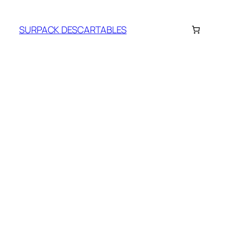
Saltar
al
SURPACK DESCARTABLES
contenido